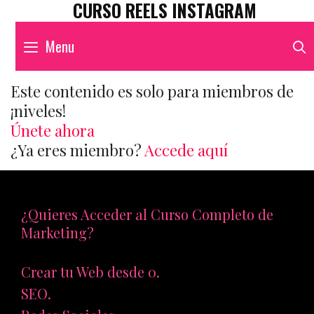
CURSO REELS INSTAGRAM
Menu
Este contenido es solo para miembros de
¡niveles!
Únete ahora
¿Ya eres miembro?
Accede aquí
¿Quieres Acceder al Curso Completo de
Marketing?
Crear tu Web desde 0.
SEO.