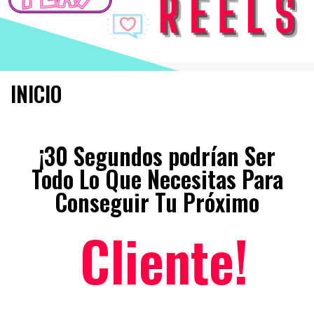
INICIO
¡30 Segundos podrían Ser
Todo Lo Que Necesitas Para
Conseguir Tu Próximo
C
l
i
e
n
t
e
!