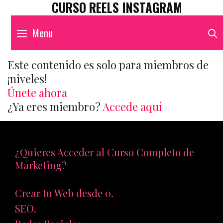
CURSO REELS INSTAGRAM
Menu
Este contenido es solo para miembros de
¡niveles!
Únete ahora
¿Ya eres miembro?
Accede aquí
¿Quieres Acceder al Curso Completo de
Marketing?
Crear tu Web desde 0.
SEO.