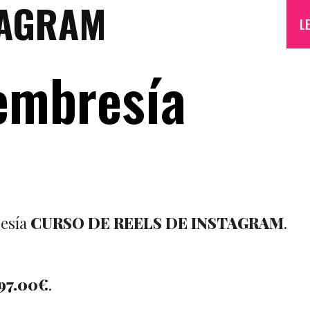
TAGRAM
L
embresía
resía
CURSO DE REELS DE INSTAGRAM
.
97.00€
.